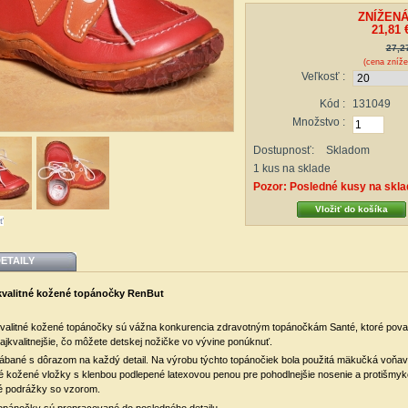
ZNÍŽENÁ
21,81 
27,2
(cena zníž
Veľkosť :
Kód :
131049
Množstvo :
Dostupnosť:
Skladom
1
kus na sklade
Pozor: Posledné kusy na skla
ť
ETAILY
kvalitné kožené topánočky RenBut
kvalitné kožené topánočky sú vážna konkurencia zdravotným topánočkám Santé, ktoré pov
najkvalitnejšie, čo môžete detskej nožičke vo vývine ponúknuť.
ábané s dôrazom na každý detail. Na výrobu týchto topánočiek bola použitá mäkučká voňav
né kožené vložky s klenbou podlepené latexovou penou pre pohodlnejšie nosenie a protišmy
 podrážky so vzorom.
topánočky sú prepracované do posledného detailu.