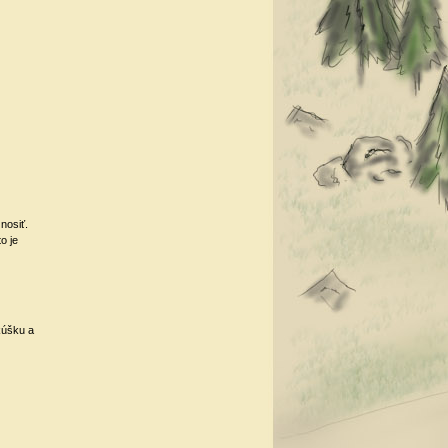
 nosiť.
o je
kúšku a