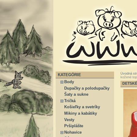
Úvodná st
KATEGÓRIE
kožené to
Body
DETSKÉ
Dupačky a polodupačky
Šaty a sukne
Tričká
Košieľky a svetríky
Mikiny a kabátiky
Vesty
Pršiplášte
Nohavice