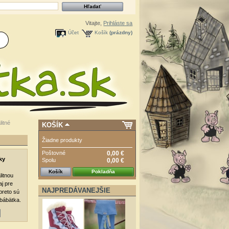
Vitajte,
Prihláste sa
Účet
Košík
(prázdny)
itné
KOŠÍK
Žiadne produkty
Poštovné
0,00 €
ky
Spolu
0,00 €
Košík
Pokladňa
litnou
j pre
NAJPREDÁVANEJŠIE
preto sú
 bábätka.