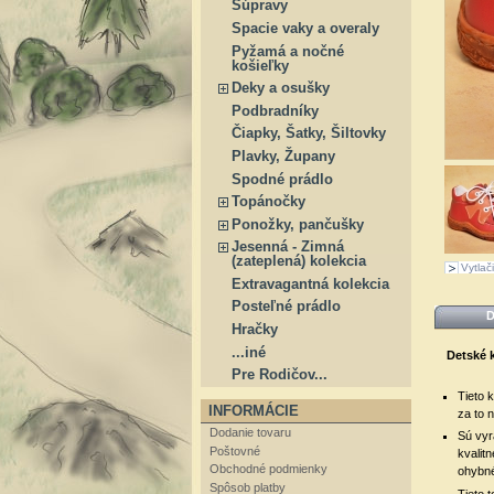
Súpravy
Spacie vaky a overaly
Pyžamá a nočné
košieľky
Deky a osušky
Podbradníky
Čiapky, Šatky, Šiltovky
Plavky, Župany
Spodné prádlo
Topánočky
Ponožky, pančušky
Jesenná - Zimná
(zateplená) kolekcia
Vytlači
Extravagantná kolekcia
Posteľné prádlo
D
Hračky
...iné
Detské 
Pre Rodičov...
Tieto 
INFORMÁCIE
za to 
Dodanie tovaru
Sú vyr
Poštovné
kvalit
Obchodné podmienky
ohybné
Spôsob platby
Tieto 