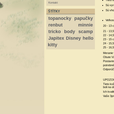
Kontakt
Sú vy
Sú vho
ŠTÍTKY
topanocky
papučky
Veľkos
renbut
minnie
20 - 13 
tricko
body
scamp
21 - 13,
22 - 14,
Japitex
Disney
hello
23 - 15 
24 - 15,
kitty
25 - 16,
Meranie 
Obute Vá
Postavte
potrebné
Odporúča
UPOZOR
Tieto ko
boli na 
Ich kval
Vaše 3pr