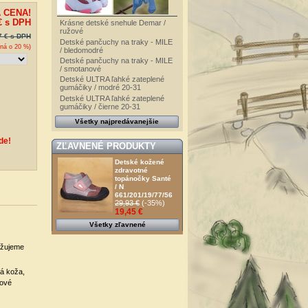
 CENA!
€
s DPH
Krásne detské snehule Demar /
ružové
7 €
s DPH
Detské pančuchy na traky - MILE
ená o
20
%)
/ bledomodré
Detské pančuchy na traky - MILE
/ smotanové
Detské ULTRA ľahké zateplené
gumáčiky / modré 20-31
Detské ULTRA ľahké zateplené
gumáčiky / čierne 20-31
Všetky najpredávanejšie
de!
ZĽAVNENÉ PRODUKTY
Detské kožené
zdravotné
topánočky Santé
/ N
661/201/19/77/56
29,93 €
(-35%)
19,45 €
Všetky zľavnené
ažujeme
á koža,
kové