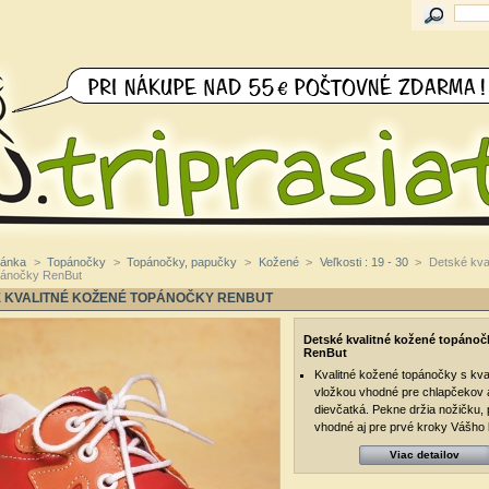
ránka
>
Topánočky
>
Topánočky, papučky
>
Kožené
>
Veľkosti : 19 - 30
>
Detské kval
pánočky RenBut
 KVALITNÉ KOŽENÉ TOPÁNOČKY RENBUT
Detské kvalitné kožené topánoč
RenBut
Kvalitné kožené topánočky s kva
vložkou vhodné pre chlapčekov a
dievčatká. Pekne držia nožičku, 
vhodné aj pre prvé kroky Vášho
Viac detailov