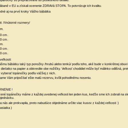
rábané v EU
a získali ocenenie ZDRAVá STOPA. To potvrdzuje ich kvalitu.
dné aj na prvé kroky Vášho bábätka
ti: /Vnútorné rozmery/
cm.
50 cm.
50 cm.
cm.
50 cm.
50 cm.
veľkosti:
šmu bábätku taký typ ponožky /hrubú alebo tenkú/ podľa toho, aké bude v konkrétnej obuvi
 dieťatko na papier a obkreslite obe nožičky. Veľkosť chodidiel môže byť málinko odlišná, pret
 vyberať topánočky podľa väčšej z nich.
me Vám pripočítať ešte malú rezervu, kvôli pohodlnému noseniu.
NENIE !
žené topánočky máme z každej uvedenej veľkosti len jeden kus, keďže sme ich zobrali na s
objednávku.
ita nás ale prekvapila, preto nabudúce objednáme určite viac kusov z každej veľkosti :)
asiatka )