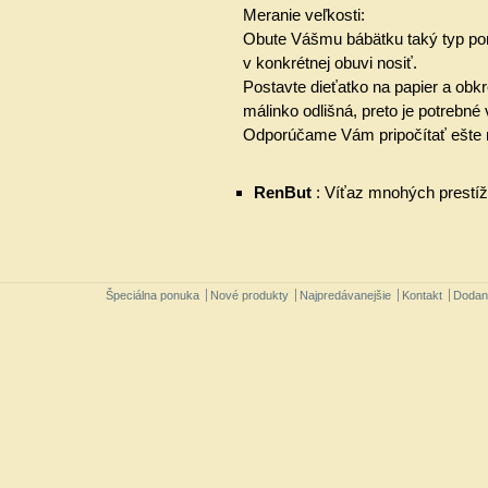
Meranie veľkosti:
Obute Vášmu bábätku taký typ pon
v konkrétnej obuvi nosiť.
Postavte dieťatko na papier a obkr
málinko odlišná, preto je potrebné
Odporúčame Vám pripočítať ešte m
RenBut
: V
íťaz mnohých prestíž
Špeciálna ponuka
Nové produkty
Najpredávanejšie
Kontakt
Dodan