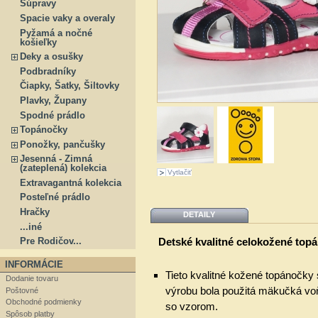
Súpravy
Spacie vaky a overaly
Pyžamá a nočné
košieľky
Deky a osušky
Podbradníky
Čiapky, Šatky, Šiltovky
Plavky, Župany
Spodné prádlo
Topánočky
Ponožky, pančušky
Jesenná - Zimná
(zateplená) kolekcia
Vytlačiť
Extravagantná kolekcia
Posteľné prádlo
Hračky
DETAILY
...iné
Detské kvalitné celokožené topá
Pre Rodičov...
INFORMÁCIE
Tieto kvalitné kožené topánočky
Dodanie tovaru
výrobu bola použitá mäkučká vo
Poštovné
Obchodné podmienky
so vzorom.
Spôsob platby