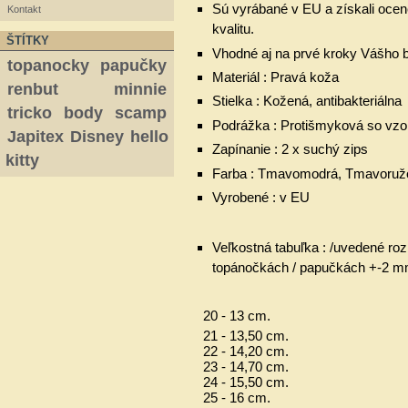
Sú vyrábané v EU
a získali oc
Kontakt
kvalitu.
ŠTÍTKY
Vhodné aj na prvé kroky Vášho 
topanocky
papučky
Materiál : Pravá koža
renbut
minnie
Stielka : Kožená, antibakteriálna
tricko
body
scamp
Podrážka : Protišmyková so vz
Japitex
Disney
hello
Zapínanie : 2 x suchý zips
kitty
Farba : Tmavomodrá, Tmavoružo
Vyrobené : v EU
Veľkostná tabuľka : /uvedené ro
topánočkách / papučkách +-2 m
20 - 13 cm.
21 - 13,50 cm.
22 - 14,20 cm.
23 - 14,70 cm.
24 - 15,50 cm.
25 - 16 cm.