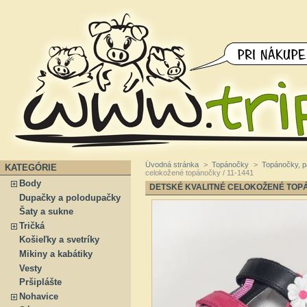
Úvodná stránka
>
Topánočky
>
Topánočky, 
KATEGÓRIE
celokožené topánočky / 11-1441
Body
DETSKÉ KVALITNÉ CELOKOŽENÉ TOPÁ
Dupačky a polodupačky
Šaty a sukne
Tričká
Košieľky a svetríky
Mikiny a kabátiky
Vesty
Pršiplášte
Nohavice