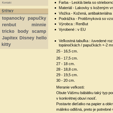
Farba - Lesklá biela so strieborn
Kontakt
Materiál - Lakovky s koženým v
ŠTÍTKY
Vložka - Kožená, antibakteriálna
topanocky
papučky
Podrážka - Protišmyková so vz
Výrobca : RenBut
renbut
minnie
Vyrobené : v EU
tricko
body
scamp
Japitex
Disney
hello
Veľkostná tabuľka : /uvedené ro
kitty
topánočkách / papučkách +-2 m
25 - 16,5 cm.
26 - 17,5 cm.
27 - 18 cm.
28 - 18,8 cm.
29 - 19,5 cm.
30 - 20 cm.
Meranie veľkosti:
Obute Vášmu bábätku taký typ pon
v konkrétnej obuvi nosiť.
Postavte dieťatko na papier a obkr
málinko odlišná, preto je potrebné