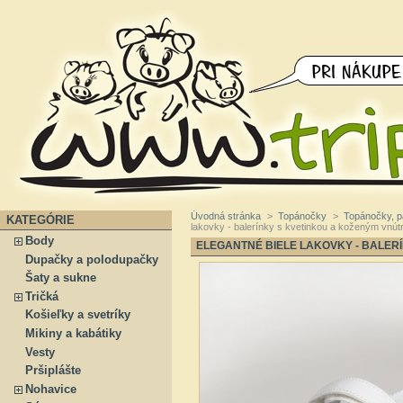
Úvodná stránka
>
Topánočky
>
Topánočky, 
KATEGÓRIE
lakovky - balerínky s kvetinkou a koženým vnú
Body
ELEGANTNÉ BIELE LAKOVKY - BALER
Dupačky a polodupačky
Šaty a sukne
Tričká
Košieľky a svetríky
Mikiny a kabátiky
Vesty
Pršiplášte
Nohavice