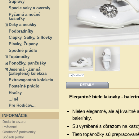
Súpravy
Spacie vaky a overaly
Pyžamá a nočné
košieľky
Deky a osušky
Podbradníky
Čiapky, Šatky, Šiltovky
Plavky, Župany
Spodné prádlo
Topánočky
Ponožky, pančušky
Jesenná - Zimná
(zateplená) kolekcia
Vytlačiť
Extravagantná kolekcia
DETAILY
Posteľné prádlo
Hračky
Elegantné biele lakovky - baler
...iné
Pre Rodičov...
Nielen elegantné, ale aj kvalitné
INFORMÁCIE
balerínky.
Dodanie tovaru
Sú vyrábané s dôrazom na každý
Poštovné
Obchodné podmienky
Tieto topánočky sú prepracované
Spôsob platby