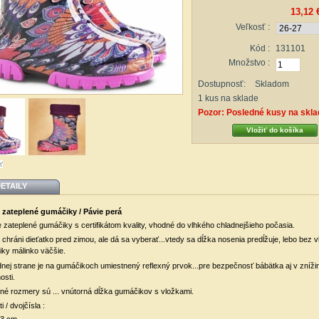
13,12 
Veľkosť :
Kód :
131101
Množstvo :
Dostupnosť:
Skladom
1
kus na sklade
Pozor: Posledné kusy na skla
ť
ETAILY
 zateplené gumáčiky / Pávie perá
 zateplené gumáčiky s certifikátom kvality, vhodné do vlhkého chladnejšieho počasia.
 chráni dieťatko pred zimou, ale dá sa vyberať...vtedy sa dĺžka nosenia predĺžuje, lebo bez v
ky málinko väčšie.
nej strane je na gumáčikoch umiestnený reflexný prvok...pre bezpečnosť bábätka aj v znížin
nosti.
ené rozmery sú ... vnútorná dĺžka gumáčikov s vložkami.
i / dvojčísla :