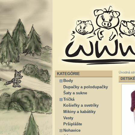
Úvodná st
KATEGÓRIE
DETSKÉ
Body
Dupačky a polodupačky
Šaty a sukne
Tričká
Košieľky a svetríky
Mikiny a kabátiky
Vesty
Pršiplášte
Nohavice