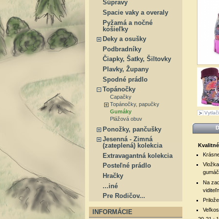
Súpravy
Spacie vaky a overaly
Pyžamá a nočné
košieľky
Deky a osušky
Podbradníky
Čiapky, Šatky, Šiltovky
Plavky, Župany
Spodné prádlo
Topánočky
Capačky
Topánočky, papučky
Gumáky
Vytlači
Plážová obuv
D
Ponožky, pančušky
Jesenná - Zimná
(zateplená) kolekcia
Kvalitné
Krásne
Extravagantná kolekcia
Vložka
Posteľné prádlo
gumáči
Hračky
Na zad
...iné
viditeľ
Pre Rodičov...
Prilož
Veľkost
INFORMÁCIE