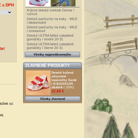
€
s DPH
Krásne detské snehule Demar /
ružové
Detské pančuchy na traky - MILE
/ bledomodré
Detské pančuchy na traky - MILE
/ smotanové
Detské ULTRA ľahké zateplené
gumáčiky / modré 20-31
Detské ULTRA ľahké zateplené
gumáčiky / čierne 20-31
de!
Všetky najpredávanejšie
ZĽAVNENÉ PRODUKTY
Detské kožené
zdravotné
topánočky Santé
/ N 810/201/35
28,60 €
(-20%)
22,88 €
Všetky zľavnené
ložiek sú
ej