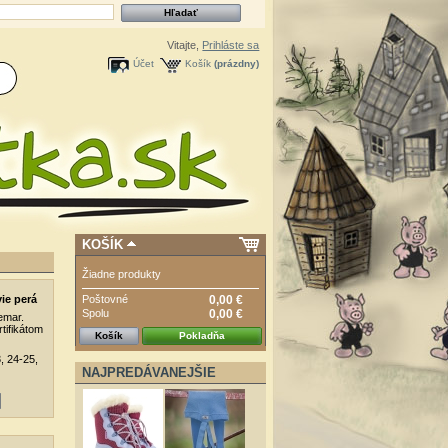
Vitajte,
Prihláste sa
Účet
Košík
(prázdny)
KOŠÍK
Žiadne produkty
Poštovné
0,00 €
ie perá
Spolu
0,00 €
emar.
tifikátom
Košík
Pokladňa
3, 24-25,
NAJPREDÁVANEJŠIE