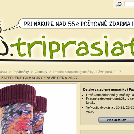
ránka
>
Topánočky
>
Gumáky
>
Detské zateplené gumáčiky / Pávie perá 20-27
 ZATEPLENÉ GUMÁČIKY / PÁVIE PERÁ 20-27
Detské zateplené gumáčiky / Páv
Detičkami obľúbené gumáčiky D
Krásne zateplené gumáčiky s cer
kvality
.
Veľkosti / dvojčísla : 20-21, 22-2
26-27.
Viac detailov