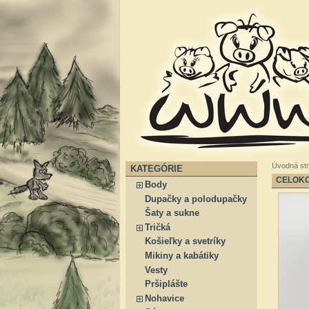
Úvodná st
KATEGÓRIE
CELOKO
Body
Dupačky a polodupačky
Šaty a sukne
Tričká
Košieľky a svetríky
Mikiny a kabátiky
Vesty
Pršiplášte
Nohavice