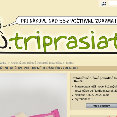
ránka
>
Celokožené ružové pohodlné topánočky / RenBut
ŽENÉ RUŽOVÉ POHODLNÉ TOPÁNOČKY / RENBUT
Celokožené ružové pohodlné t
/ RenBut
Najpredávanejší model koženýc
topánočiek od RenButu za rok 2
Veľkosti : 26,27,28,29 a 30
Vyrobené v EU
Viac detailov