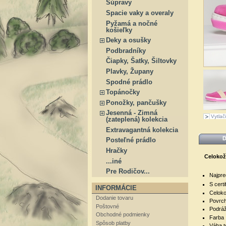
Súpravy
Spacie vaky a overaly
Pyžamá a nočné
košieľky
Deky a osušky
Podbradníky
Čiapky, Šatky, Šiltovky
Plavky, Župany
Spodné prádlo
Topánočky
Ponožky, pančušky
Jesenná - Zimná
Vytlači
(zateplená) kolekcia
Extravagantná kolekcia
D
Posteľné prádlo
Hračky
Celokož
...iné
Pre Rodičov...
Najpre
S certi
INFORMÁCIE
Celoko
Dodanie tovaru
Povrch
Poštovné
Podráž
Obchodné podmienky
Farba 
Spôsob platby
Váha t