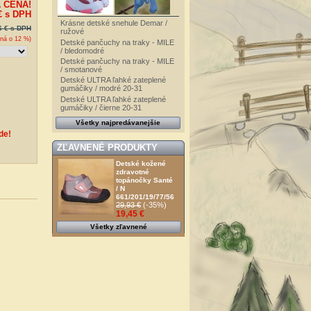
 CENA!
€
s DPH
Krásne detské snehule Demar /
6 €
s DPH
ružové
ená o
12
%)
Detské pančuchy na traky - MILE
/ bledomodré
Detské pančuchy na traky - MILE
/ smotanové
Detské ULTRA ľahké zateplené
gumáčiky / modré 20-31
Detské ULTRA ľahké zateplené
gumáčiky / čierne 20-31
Všetky najpredávanejšie
de!
ZĽAVNENÉ PRODUKTY
Detské kožené
zdravotné
topánočky Santé
/ N
661/201/19/77/56
29,93 €
(-35%)
19,45 €
Všetky zľavnené