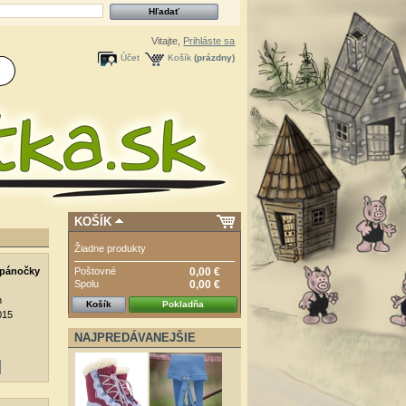
Vitajte,
Prihláste sa
Účet
Košík
(prázdny)
KOŠÍK
Žiadne produkty
Poštovné
0,00 €
opánočky
Spolu
0,00 €
h
Košík
Pokladňa
015
NAJPREDÁVANEJŠIE