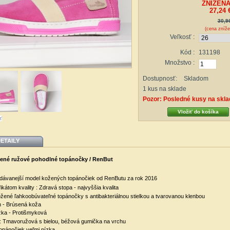
ZNÍŽENÁ
27,24 
30,9
(cena zníž
Veľkosť :
Kód :
131198
Množstvo :
Dostupnosť:
Skladom
1
kus na sklade
Pozor: Posledné kusy na skla
ť
ETAILY
ené ružové pohodlné topánočky / RenBut
dávanejší model kožených topánočiek od RenButu za rok 2016
fikátom kvality : Zdravá stopa - najvyššia kvalita
žené ľahkoobúvateľné topánočky s antibakteriálnou stielkou a tvarovanou klenbou
 - Brúsená koža
ka - Protišmyková
: Tmavoružová s bielou, béžová gumička na vrchu
opánočiek veľmi nízka