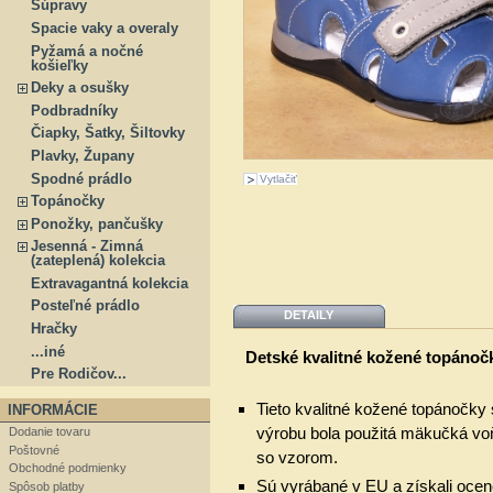
Súpravy
Spacie vaky a overaly
Pyžamá a nočné
košieľky
Deky a osušky
Podbradníky
Čiapky, Šatky, Šiltovky
Plavky, Župany
Spodné prádlo
Vytlačiť
Topánočky
Ponožky, pančušky
Jesenná - Zimná
(zateplená) kolekcia
Extravagantná kolekcia
Posteľné prádlo
DETAILY
Hračky
...iné
Detské kvalitné kožené topánoč
Pre Rodičov...
Tieto kvalitné kožené topánočky
INFORMÁCIE
výrobu bola použitá mäkučká vo
Dodanie tovaru
Poštovné
so vzorom.
Obchodné podmienky
Sú vyrábané v EU
a získali oc
Spôsob platby