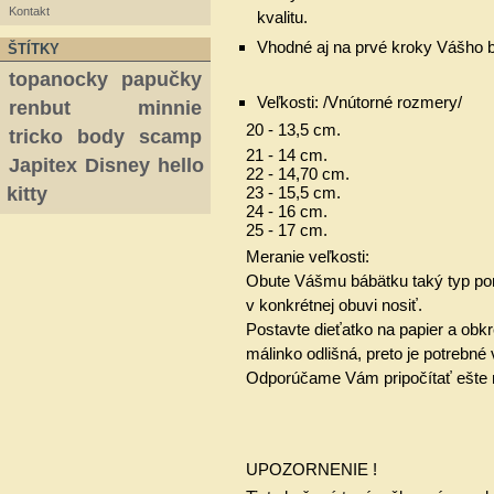
Kontakt
kvalitu.
Vhodné aj na prvé kroky Vášho 
ŠTÍTKY
topanocky
papučky
Veľkosti: /Vnútorné rozmery/
renbut
minnie
20 - 13,5 cm.
tricko
body
scamp
21 - 14 cm.
Japitex
Disney
hello
22 - 14,70 cm.
23 - 15,5 cm.
kitty
24 - 16 cm.
25 - 17 cm.
Meranie veľkosti:
Obute Vášmu bábätku taký typ pon
v konkrétnej obuvi nosiť.
Postavte dieťatko na papier a obkr
málinko odlišná, preto je potrebné
Odporúčame Vám pripočítať ešte m
UPOZORNENIE !