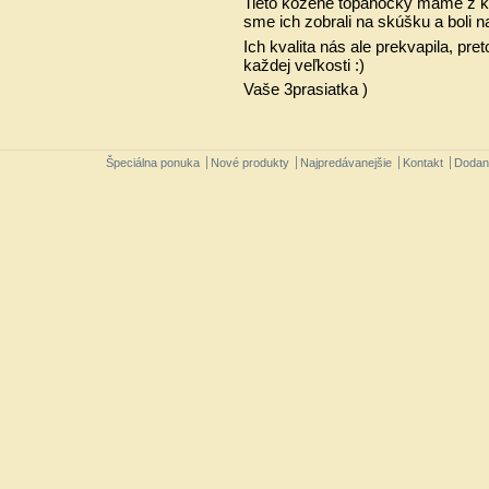
Tieto kožené topánočky máme z ka
sme ich zobrali na skúšku a boli 
Ich kvalita nás ale prekvapila, pr
každej veľkosti :)
Vaše 3prasiatka )
Špeciálna ponuka
Nové produkty
Najpredávanejšie
Kontakt
Dodan