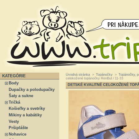
Úvodná stránka
>
Topánočky
>
Topánočky, 
KATEGÓRIE
celokožené topánočky RenBut / 11-33
Body
DETSKÉ KVALITNÉ CELOKOŽENÉ TOPÁ
Dupačky a polodupačky
Šaty a sukne
Tričká
Košieľky a svetríky
Mikiny a kabátiky
Vesty
Pršiplášte
Nohavice