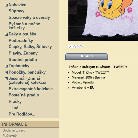
Nohavice
Súpravy
Spacie vaky a overaly
Pyžamá a nočné
košieľky
Deky a osušky
Podbradníky
Čiapky, Šatky, Šiltovky
Vytlačiť
Plavky, Župany
DETAILY
Spodné prádlo
Topánočky
Tričko s krátkym rukávom - TWEETY
Ponožky, pančušky
Model: Tričko - TWEETY
Materiál: 100% Bavlna
Jesenná - Zimná
(zateplená) kolekcia
Potlač: Vpredu
Vyrobené v EU
Extravagantná kolekcia
Posteľné prádlo
Hračky
...iné
Pre Rodičov...
INFORMÁCIE
Dodanie tovaru
Poštovné