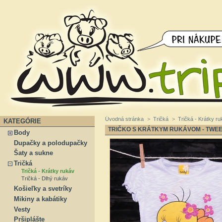
Úvodná stránka
>
Tričká
>
Tričká - Krátky r
KATEGÓRIE
TRIČKO S KRÁTKYM RUKÁVOM - TWE
Body
Dupačky a polodupačky
Šaty a sukne
Tričká
Tričká - Krátky rukáv
Tričká - Dlhý rukáv
Košieľky a svetríky
Mikiny a kabátiky
Vesty
Pršiplášte