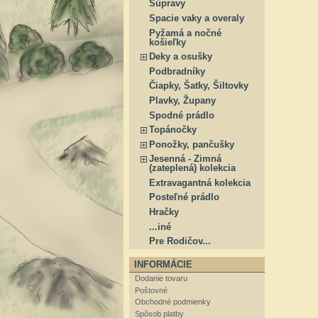
Súpravy
Spacie vaky a overaly
Pyžamá a nočné
košieľky
Deky a osušky
Podbradníky
Čiapky, Šatky, Šiltovky
Plavky, Župany
Spodné prádlo
Topánočky
Ponožky, pančušky
Jesenná - Zimná
(zateplená) kolekcia
Extravagantná kolekcia
Posteľné prádlo
Hračky
...iné
Pre Rodičov...
INFORMÁCIE
Dodanie tovaru
Poštovné
Obchodné podmienky
Spôsob platby