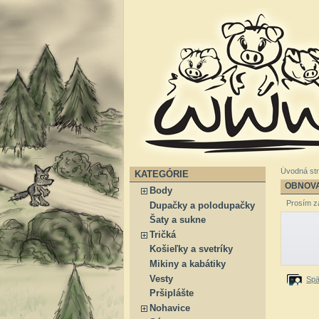
Úvodná st
KATEGÓRIE
OBNOV
Body
Prosím za
Dupačky a polodupačky
Šaty a sukne
Tričká
Košieľky a svetríky
Mikiny a kabátiky
Vesty
Spä
Pršiplášte
Nohavice