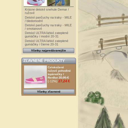
Krásne detské snehule Demar /
ružové
Detské pančuchy na traky - MILE
/ bledomodré
Detské pančuchy na traky - MILE
/ smotanové
Detské ULTRA ľahké zateplené
gumáčiky / modré 20-31
Detské ULTRA ľahké zateplené
gumáčiky / čierne 20-31
Všetky najpredávanejšie
ZĽAVNENÉ PRODUKTY
Celokožené
ružové pohodlné
topánočky /
30,96 €
RenBut
27,24 €
(-12%)
Všetky zľavnené