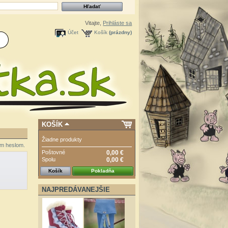
Vitajte,
Prihláste sa
Účet
Košík
(prázdny)
KOŠÍK
Žiadne produkty
ým heslom.
Poštovné
0,00 €
Spolu
0,00 €
Košík
Pokladňa
NAJPREDÁVANEJŠIE