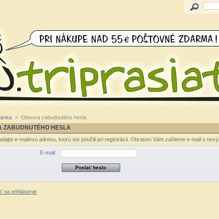
ránka
>
Obnova zabudnutého hesla
A ZABUDNUTÉHO HESLA
dajte e-mailovú adresu, ktorú ste použili pri registrácii. Obratom Vám zašleme e-mail s nov
E-mail:
ť na prihlásenie