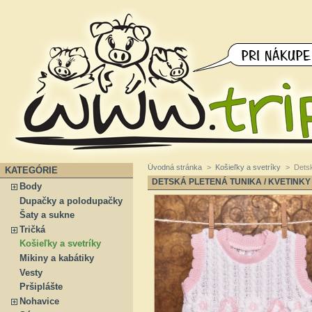
Úvodná stránka
>
Košieľky a svetríky
>
Detsk
KATEGÓRIE
DETSKÁ PLETENÁ TUNIKA / KVETINKY
Body
Dupačky a polodupačky
Šaty a sukne
Tričká
Košieľky a svetríky
Mikiny a kabátiky
Vesty
Pršiplášte
Nohavice