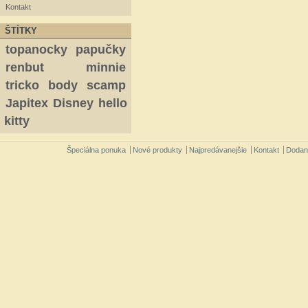
Kontakt
ŠTÍTKY
topanocky
papučky
renbut
minnie
tricko
body
scamp
Japitex
Disney
hello
kitty
Špeciálna ponuka
Nové produkty
Najpredávanejšie
Kontakt
Dodan