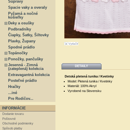
Súpravy
Spacie vaky a overaly
Pyžamá a nočné
košieľky
Deky a osušky
Podbradníky
Čiapky, Šatky, Šiltovky
Plavky, Župany
Vytlačiť
Spodné prádlo
Topánočky
Ponožky, pančušky
Jesenná - Zimná
DETAILY
(zateplená) kolekcia
Extravagantná kolekcia
Detská pletená tunika / Kvetinky
Posteľné prádlo
Model: Pletená tunika / Kvetinky
Materiál: 100% Akryl
Hračky
Vyrobené na Slovensku
...iné
Pre Rodičov...
INFORMÁCIE
Dodanie tovaru
Poštovné
Obchodné podmienky
Spôsob platby