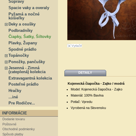
Súpravy
Spacie vaky a overaly
Pyžamá a nočné
košieľky
Deky a osušky
Podbradníky
Čiapky, Šatky, Šiltovky
Plavky, Župany
Vytlačiť
Spodné prádlo
Topánočky
Ponožky, pančušky
Jesenná - Zimná
(zateplená) kolekcia
DETAILY
Extravagantná kolekcia
Kojenecká čiapočka - Zajko / modrá
Posteľné prádlo
Model: Kojenecká čiapočka - Zajko
Hračky
Materiál: 100% Bavlna
...iné
Potlač: Vpredu
Pre Rodičov...
Vyrobená na Slovensku
INFORMÁCIE
Dodanie tovaru
Poštovné
Obchodné podmienky
Spôsob platby