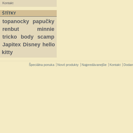
Kontakt
ŠTÍTKY
topanocky
papučky
renbut
minnie
tricko
body
scamp
Japitex
Disney
hello
kitty
Špeciálna ponuka
Nové produkty
Najpredávanejšie
Kontakt
Dodan