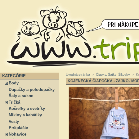
Úvodná stránka
>
Čiapky, Šatky, Šiltovky
>
K
KATEGÓRIE
KOJENECKÁ ČIAPOČKA - ZAJKO / MO
Body
Dupačky a polodupačky
Šaty a sukne
Tričká
Košieľky a svetríky
Mikiny a kabátiky
Vesty
Pršiplášte
Nohavice