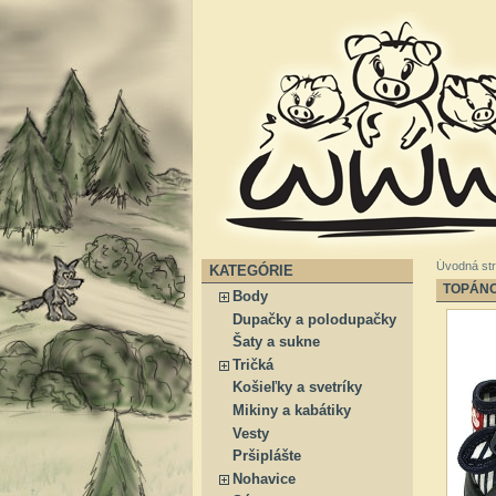
Úvodná st
KATEGÓRIE
TOPÁNO
Body
Dupačky a polodupačky
Šaty a sukne
Tričká
Košieľky a svetríky
Mikiny a kabátiky
Vesty
Pršiplášte
Nohavice