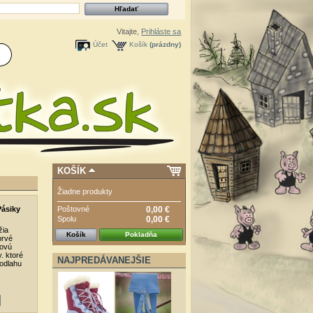
Vitajte,
Prihláste sa
Účet
Košík
(prázdny)
KOŠÍK
Žiadne produkty
Poštovné
0,00 €
Pásiky
Spolu
0,00 €
žia
Košík
Pokladňa
prvé
kovú
. ktoré
NAJPREDÁVANEJŠIE
odlahu