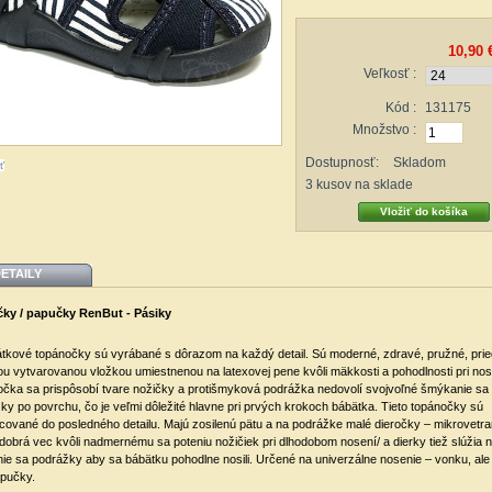
10,90 
Veľkosť :
Kód :
131175
Množstvo :
Dostupnosť:
Skladom
ť
3
kusov na sklade
ETAILY
ky / papučky RenBut - Pásiky
látkové topánočky sú vyrábané s dôrazom na každý detail. Sú moderné, zdravé, pružné, pri
u vytvarovanou vložkou umiestnenou na latexovej pene kvôli mäkkosti a pohodlnosti pri nos
čka sa prispôsobí tvare nožičky a protišmyková podrážka nedovolí svojvoľné šmýkanie sa
ky po povrchu, čo je veľmi dôležité hlavne pri prvých krokoch bábätka. Tieto topánočky sú
cované do posledného detailu. Majú zosilenú pätu a na podrážke malé dieročky – mikrovetra
 dobrá vec kvôli nadmernému sa poteniu nožičiek pri dlhodobom nosení/ a dierky tiež slúžia n
ie sa podrážky aby sa bábätku pohodlne nosili. Určené na univerzálne nosenie – vonku, ale
apučky.