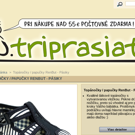
ránka
>
Topánočky / papučky RenBut - Pásiky
ČKY / PAPUČKY RENBUT - PÁSIKY
Topánočky / papučky RenBut - 
Kvalitné látkové topánočky s
vytvarovanou vložkou. Pekne dr
nožičku, preto sú vhodné aj pre 
kroky Vášho bábätka. Protišmy
podrážku uvítajú hlavne maminky
majú doma napríklad plávajúcu p
alebo dlažbu :)
Viac detailov