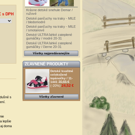
Krásne detské snehule Demar /
ružové
€
s DPH
Detské pančuchy na traky - MILE
/ bledomodré
Detské pančuchy na traky - MILE
/ smotanové
Detské ULTRA ľahké zateplené
gumáčiky / modré 20-31
Detské ULTRA ľahké zateplené
gumáčiky / čierne 20-31
Všetky najpredávanejšie
ZĽAVNENÉ PRODUKTY
Detské kvalitné
celokožené
topánočky / 11-
30,65 €
1441
24,52 €
(-20%)
Všetky zľavnené
edušné s
ení.
nie
a lepšie
 aj doma