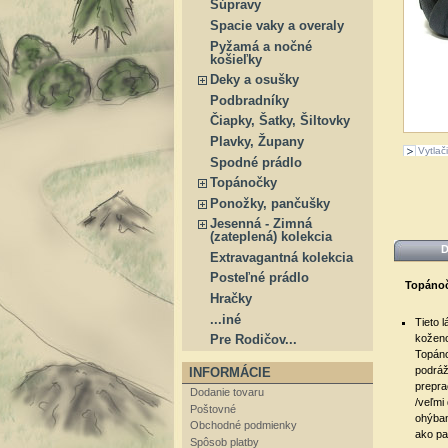
Súpravy
Spacie vaky a overaly
Pyžamá a nočné
košieľky
Deky a osušky
Podbradníky
Čiapky, Šatky, Šiltovky
Plavky, Župany
Vytlači
Spodné prádlo
Topánočky
Ponožky, pančušky
Jesenná - Zimná
(zateplená) kolekcia
D
Extravagantná kolekcia
Posteľné prádlo
Topánoč
Hračky
...iné
Tieto 
koženo
Pre Rodičov...
Topáno
podráž
INFORMÁCIE
prepra
Dodanie tovaru
/veľmi
Poštovné
ohýban
Obchodné podmienky
ako p
Spôsob platby